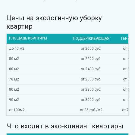
Цены на экологичную уборку
квартир
ПЛОЩАДЬ КВАРТИРЫ
ПОДДЕРЖИВАЮЩАЯ
ГЕНЕРА
до 40 м2
от 2000 руб.
от 4000
50 м2
от 2200 руб.
от 4500
60 м2
от 2400 руб.
от 5000
70 м2
от 2600 руб.
от 5500
80 м2
от 2800 руб.
от 6000
90 м2
от 3000 руб.
от 6500
от 100м2
от 35 руб./м2
от 70 р
Что входит в эко-клининг квартиры